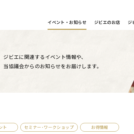
宿泊する
洋食
動画
コラム
調理ポイント
鳥取県
イベント・お知らせ
ジビエのお店
ジ
ジビエに関連するイベント情報や、
当協議会からのお知らせをお届けします。
ント
セミナー･ワークショップ
お得情報