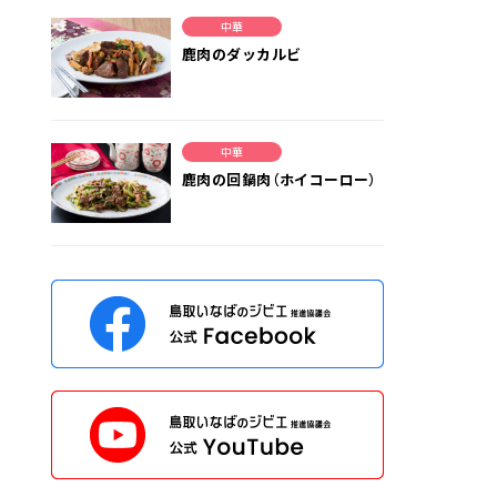
中華
鹿肉のダッカルビ
中華
鹿肉の回鍋肉（ホイコーロー）