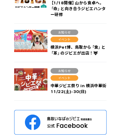
【1/18開催】山から食卓へ。
「命」と向き合うジビエハンタ
ー研修
お知らせ
イベント
横浜Pet博、鳥取から「食」と
「革」のジビエが出店！🦌
お知らせ
イベント
中華ジビエ祭り in 横浜中華街
11/22(土)-30(日)