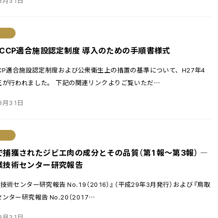
3月31日
ACCP適合施設認定制度 導入のための手順書様式
CP適合施設認定制度および公衆衛生上の措置の基準について、H27年4
正が行われました。 下記の関連リンクよりご覧いただ
…
3月31日
で捕獲されたジビエ肉の成分とその品質（第1報〜第3報） ―
業技術センター研究報告
技術センター研究報告 No.19（2016）』（平成29年3月発行）および『鳥取
ター研究報告 No.20（2017
…
3月31日