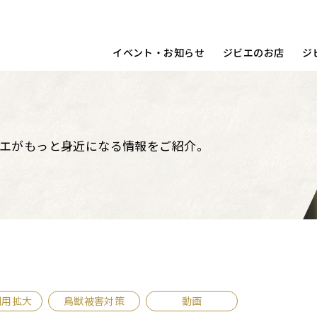
宿泊する
洋食
動画
コラム
調理ポイント
鳥取県
イベント・お知らせ
ジビエのお店
ジ
エがもっと身近になる情報をご紹介。
利用拡大
鳥獣被害対策
動画