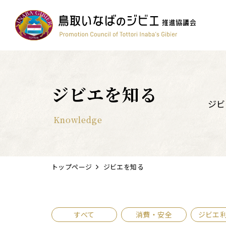
コンテスト
ワイン
簡単レシピ
鳥獣被害対策
すべて
ジビエを知る
ジビ
Knowledge
トップページ
ジビエを知る
すべて
消費・安全
ジビエ