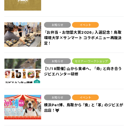
お知らせ
イベント
「お弁当・お惣菜大賞2026」入選記念！鳥取
環境大学×サンマート コラボメニュー再販決
定！
お知らせ
セミナー･ワークショップ
【1/18開催】山から食卓へ。「命」と向き合う
ジビエハンター研修
お知らせ
イベント
横浜Pet博、鳥取から「食」と「革」のジビエが
出店！🦌