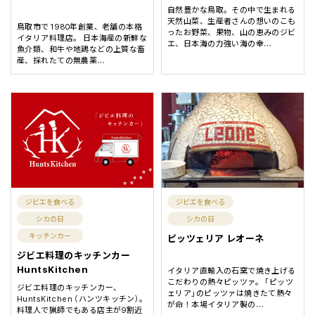
自然豊かな鳥取。その中で生まれる
天然山菜、生産者さんの想いのこも
鳥取市で1980年創業、老舗の本格
ったお野菜、果物、山の恵みのジビ
イタリア料理店。 日本海産の新鮮な
エ、日本海の力強い海の幸
…
魚介類、和牛や地鶏などの上質な畜
産、採れたての無農薬
…
ジビエを食べる
ジビエを食べる
シカの日
シカの日
キッチンカー
ピッツェリア レオーネ
ジビエ料理のキッチンカー
HuntsKitchen
イタリア直輸入の石窯で焼き上げる
こだわりの熱々ピッツァ。 ｢ピッツ
ジビエ料理のキッチンカー、
ェリア｣のピッツァは焼きたて熱々
HuntsKitchen （ハンツキッチン）。
が命！本場イタリア製の
…
料理人で猟師でもある店主が9割近