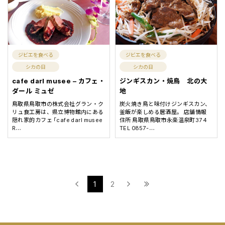
ジビエを食べる
ジビエを食べる
シカの日
シカの日
cafe darl musee – カフェ・
ジンギスカン・焼鳥 北の大
ダール ミュゼ
地
鳥取県鳥取市の株式会社グラン・ク
炭火焼き鳥と味付けジンギスカン、
リュ食工房は、県立博物館内にある
釜飯が楽しめる居酒屋。 店舗情報
隠れ家的カフェ「cafe darl musee
住所 鳥取県鳥取市永楽温泉町374
R
TEL 0857-
…
…
1
2