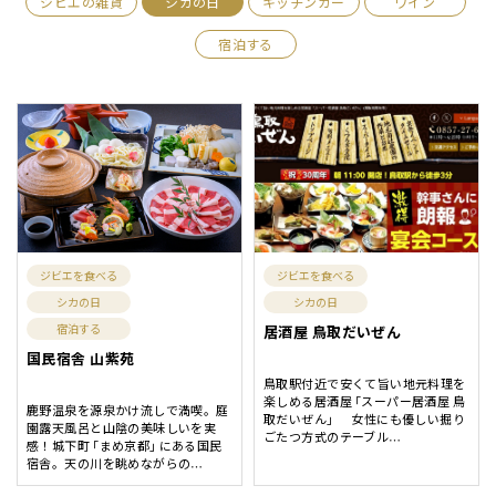
ジビエの雑貨
シカの日
キッチンカー
ワイン
宿泊する
ジビエを食べる
ジビエを食べる
シカの日
シカの日
宿泊する
居酒屋 鳥取だいぜん
国民宿舎 山紫苑
鳥取駅付近で安くて旨い地元料理を
楽しめる居酒屋「スーパー居酒屋 鳥
鹿野温泉を源泉かけ流しで満喫。庭
取だいぜん」 女性にも優しい掘り
園露天風呂と山陰の美味しいを実
ごたつ方式のテーブル
…
感！城下町「まめ京都」にある国民
宿舎。天の川を眺めながらの
…