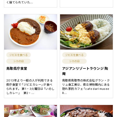
く捨てられていた
…
ジビエを食べる
ジビエを食べる
シカの日
シカの日
鳥取県庁食堂
アジアンリゾートラウンジ 陶
庵
2013年より一般の人が利用できる
鳥取県鳥取市の株式会社グラン・ク
県庁食堂で「ジビエカレー」が食べ
リュ食工房は、県立博物館内にある
られます。 第1・3火曜日は「いのし
隠れ家的カフェ「cafe darl musee
しカレー」 第2・
R
…
…