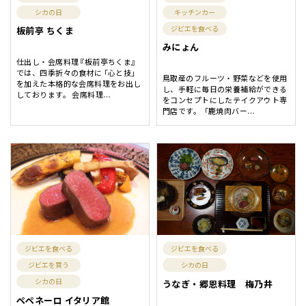
シカの日
キッチンカー
ジビエを食べる
板前亭 ちくま
みにょん
仕出し・会席料理『板前亭ちくま』
では、四季折々の食材に「心と技」
鳥取産のフルーツ・野菜などを使用
を加えた本格的な会席料理をお出し
し、手軽に毎日の栄養補給ができる
しております。 会席料理
…
をコンセプトにしたテイクアウト専
門店です。 「鹿焼肉バー
…
ジビエを食べる
ジビエを食べる
ジビエを買う
シカの日
シカの日
うなぎ・郷恩料理 梅乃井
ペペネーロ イタリア館