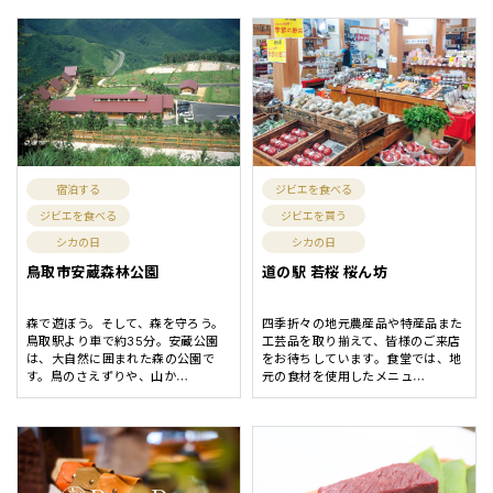
宿泊する
ジビエを食べる
ジビエを食べる
ジビエを買う
シカの日
シカの日
鳥取市安蔵森林公園
道の駅 若桜 桜ん坊
森で遊ぼう。そして、森を守ろう。
四季折々の地元農産品や特産品また
鳥取駅より車で約35分。安蔵公園
工芸品を取り揃えて、皆様のご来店
は、大自然に囲まれた森の公園で
をお待ちしています。食堂では、地
す。鳥のさえずりや、山か
元の食材を使用したメニュ
…
…