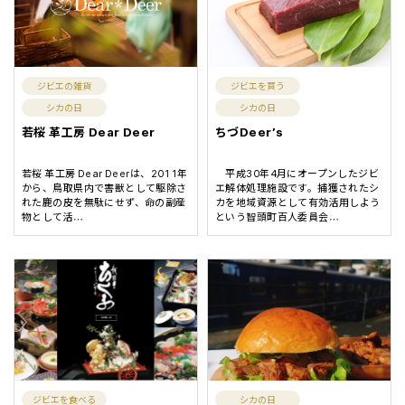
ジビエの雑貨
ジビエを買う
シカの日
シカの日
若桜 革工房 Dear Deer
ちづDeer’s
若桜 革工房 Dear Deerは、2011年
平成30年4月にオープンしたジビ
から、鳥取県内で害獣として駆除さ
エ解体処理施設です。捕獲されたシ
れた鹿の皮を無駄にせず、命の副産
カを地域資源として有効活用しよう
物として活
という智頭町百人委員会
…
…
ジビエを食べる
シカの日