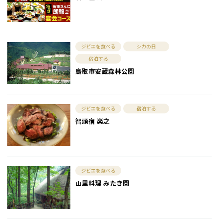
ジビエを食べる
シカの日
宿泊する
鳥取市安蔵森林公園
ジビエを食べる
宿泊する
智頭宿 楽之
ジビエを食べる
山里料理 みたき園