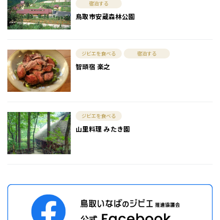
宿泊する
鳥取市安蔵森林公園
ジビエを食べる
宿泊する
智頭宿 楽之
ジビエを食べる
山里料理 みたき園