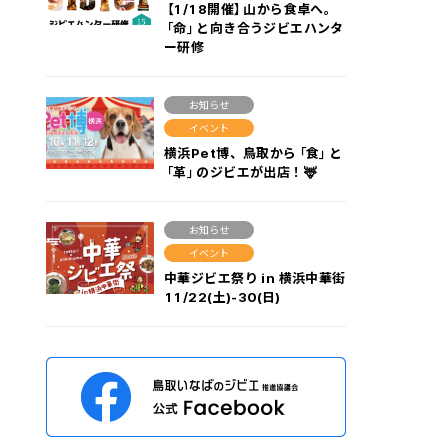
【1/18開催】山から食卓へ。
「命」と向き合うジビエハンタ
ー研修
お知らせ
イベント
横浜Pet博、鳥取から「食」と
「革」のジビエが出店！🦌
お知らせ
イベント
中華ジビエ祭り in 横浜中華街
11/22(土)-30(日)