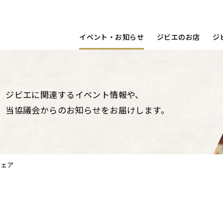
宿泊する
洋食
動画
コラム
調理ポイント
鳥取県
イベント・お知らせ
ジビエのお店
ジ
ジビエに関連するイベント情報や、
当協議会からのお知らせをお届けします。
フェア