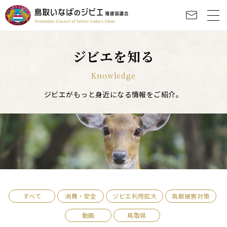
ジビエを知る
Knowledge
ジビエがもっと身近になる情報をご紹介。
すべて
消費・安全
ジビエ利用拡大
鳥獣被害対策
動画
鳥取県