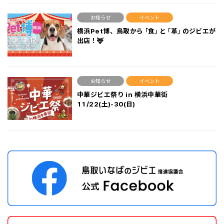
お知らせ
イベント
横浜Pet博、鳥取から「食」と「革」のジビエが
出店！🦌
お知らせ
イベント
中華ジビエ祭り in 横浜中華街
11/22(土)-30(日)