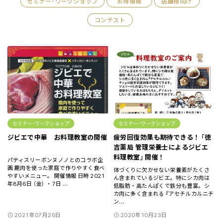
セミナー･ワークショップ
お得情報
店舗様向け
コンテスト
セミナー･ワークショップ
セミナー･ワークショップ
ジビエで中華 お料理教室の開催
疲労回復効果も期待できる！「徳
吉薬局 管理栄養士によるジビエ
料理教室」開催！
パティスリーボンヌノノとのコラボ企
画 鹿肉を使った家庭で作りやすく食べ
体づくりに欠かせない栄養素がたくさ
やすいメニュー。 開催情報 日時 2021
ん含まれているジビエ。特にシカ肉は
年8月6日 （金） ・7日
…
低脂肪・高たんぱくで鉄分も豊富。シ
カ肉に多く含まれる『アセチルカルニチ
ン
…
2021年07月26日
2020年10月23日