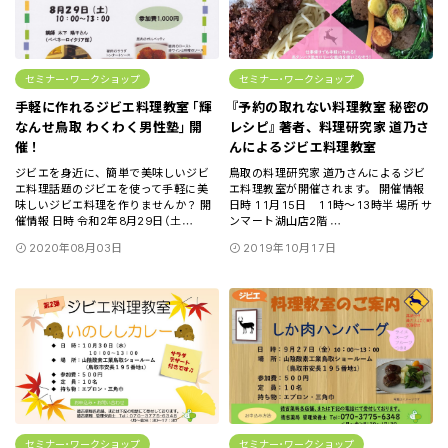
セミナー･ワークショップ
セミナー･ワークショップ
手軽に作れるジビエ料理教室「輝
『予約の取れない料理教室 秘密の
なんせ鳥取 わくわく男性塾」開
レシピ』著者、料理研究家 道乃さ
催！
んによるジビエ料理教室
ジビエを身近に、簡単で美味しいジビ
鳥取の料理研究家 道乃さんによるジビ
エ料理話題のジビエを使って手軽に美
エ料理教室が開催されます。 開催情報
味しいジビエ料理を作りませんか？ 開
日時 11月15日 11時～13時半 場所 サ
催情報 日時 令和2年8月29日（土
ンマート湖山店2階
…
…
2020年08月03日
2019年10月17日
セミナー･ワークショップ
セミナー･ワークショップ