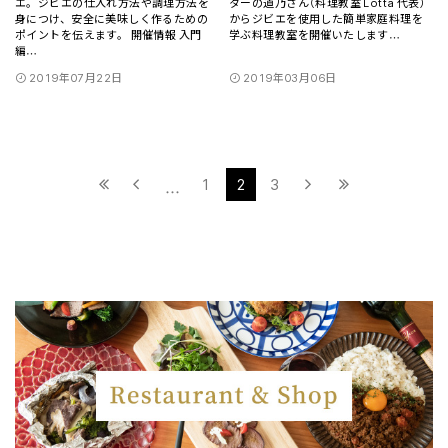
エ。ジビエの仕入れ方法や調理方法を
ターの道乃さん（料理教室 Lotta 代表）
身につけ、安全に美味しく作るための
からジビエを使用した簡単家庭料理を
ポイントを伝えます。 開催情報 入門
学ぶ料理教室を開催いたします
…
編
…
2019年07月22日
2019年03月06日
1
2
3
…