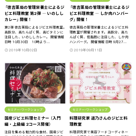
「徳吉薬局の管理栄養士によるジ
「徳吉薬局の管理栄養士によるジ
ビエ料理教室 第2弾 ― いのしし
ビエ料理教室 ― しか肉ハンバー
カレー」開催！
グ」開催！
第2弾 徳吉薬局によるジビエ料理教室。
徳吉薬局の管理栄養士によるジビエ料
高鉄分、高たんぱく質、高ビタミンに
理教室が開催されます。高鉄分、高た
注目した、いのししカレー。 開催情報
んぱく質、低脂肪に注目した、しか肉
日時 10月30日 10時より
ハンバーグ。 開催情報 日時 9月27
…
…
2019年10月02日
2019年09月11日
セミナー･ワークショップ
セミナー･ワークショップ
国産ジビエ料理セミナー （入門
料理研究家 道乃さんのジビエ料
編・上級編 2コース開催）
理教室
注目を集める魅力的な食材、国産ジビ
料理研究家で美容フードコーディネー