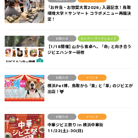
「お弁当・お惣菜大賞2026」入選記念！鳥取
環境大学×サンマート コラボメニュー再販決
定！
お知らせ
セミナー･ワークショップ
【1/18開催】山から食卓へ。「命」と向き合う
ジビエハンター研修
お知らせ
イベント
横浜Pet博、鳥取から「食」と「革」のジビエが
出店！🦌
お知らせ
イベント
中華ジビエ祭り in 横浜中華街
11/22(土)-30(日)