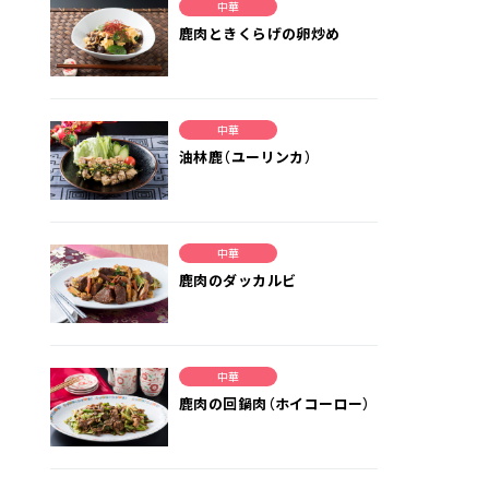
中華
鹿肉ときくらげの卵炒め
中華
油林鹿（ユーリンカ）
中華
鹿肉のダッカルビ
中華
鹿肉の回鍋肉（ホイコーロー）