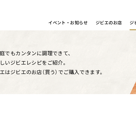
宿泊する
洋食
動画
コラム
調理ポイント
鳥取県
イベント・お知らせ
ジビエのお店
ジ
庭でもカンタンに調理できて、
しいジビエレシピをご紹介。
エはジビエのお店（買う）でご購入できます。