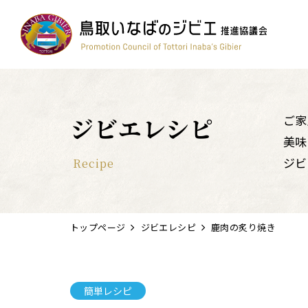
コンテスト
ワイン
簡単レシピ
鳥獣被害対策
すべて
ジビエレシピ
ご家
美味
ジビ
Recipe
トップページ
ジビエレシピ
鹿肉の炙り焼き
簡単レシピ