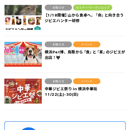
お知らせ
セミナー･ワークショップ
【1/18開催】山から食卓へ。「命」と向き合う
ジビエハンター研修
お知らせ
イベント
横浜Pet博、鳥取から「食」と「革」のジビエが
出店！🦌
お知らせ
イベント
中華ジビエ祭り in 横浜中華街
11/22(土)-30(日)