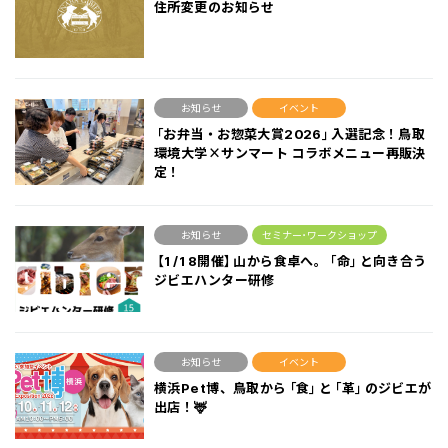
住所変更のお知らせ
お知らせ
イベント
「お弁当・お惣菜大賞2026」入選記念！鳥取
環境大学×サンマート コラボメニュー再販決
定！
お知らせ
セミナー･ワークショップ
【1/18開催】山から食卓へ。「命」と向き合う
ジビエハンター研修
お知らせ
イベント
横浜Pet博、鳥取から「食」と「革」のジビエが
出店！🦌