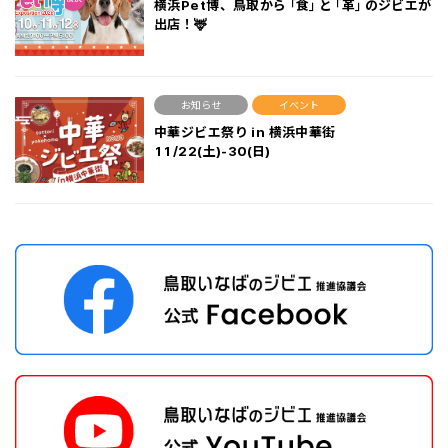
横浜Pet博、鳥取から「食」と「革」のジビエが
出店！🦌
お知らせ
イベント
中華ジビエ祭り in 横浜中華街
11/22(土)-30(日)