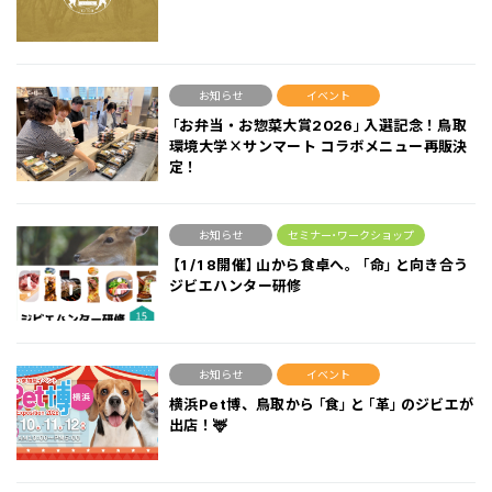
お知らせ
イベント
「お弁当・お惣菜大賞2026」入選記念！鳥取
環境大学×サンマート コラボメニュー再販決
定！
お知らせ
セミナー･ワークショップ
【1/18開催】山から食卓へ。「命」と向き合う
ジビエハンター研修
お知らせ
イベント
横浜Pet博、鳥取から「食」と「革」のジビエが
出店！🦌