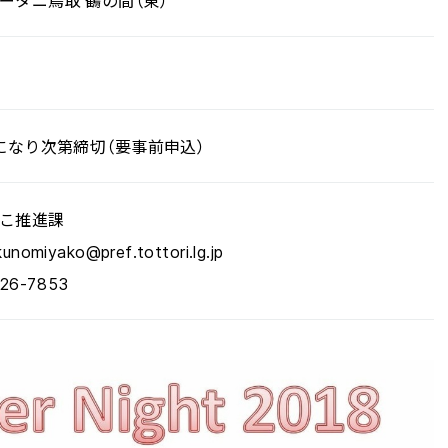
ータニ鳥取 鶴の間（東）
になり次第締切（要事前申込）
こ推進課
iyako@pref.tottori.lg.jp
6-7853