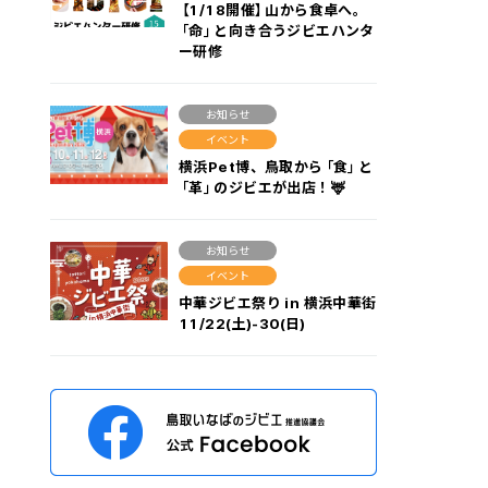
【1/18開催】山から食卓へ。
「命」と向き合うジビエハンタ
ー研修
お知らせ
イベント
横浜Pet博、鳥取から「食」と
「革」のジビエが出店！🦌
お知らせ
イベント
中華ジビエ祭り in 横浜中華街
11/22(土)-30(日)