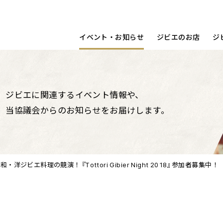
宿泊する
洋食
動画
コラム
調理ポイント
鳥取県
イベント・お知らせ
ジビエのお店
ジ
ジビエに関連するイベント情報や、
当協議会からのお知らせをお届けします。
洋ジビエ料理の競演！『Tottori Gibier Night 2018』参加者募集中！