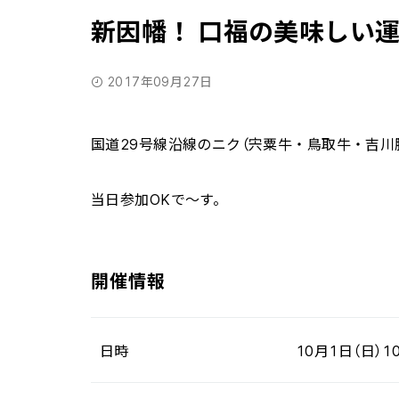
新因幡！ 口福の美味しい
2017年09月27日
国道29号線沿線のニク（宍粟牛・鳥取牛・吉川
当日参加OKで～す。
開催情報
日時
10月1日（日）10