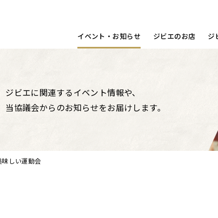
宿泊する
洋食
動画
コラム
調理ポイント
鳥取県
イベント・お知らせ
ジビエのお店
ジ
ジビエに関連するイベント情報や、
当協議会からのお知らせをお届けします。
美味しい運動会