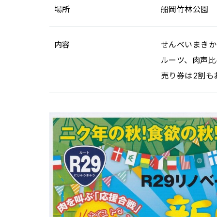
場所
船岡竹林公園
内容
せんべいまきか
ルーツ、肉声比
売り券は2割も