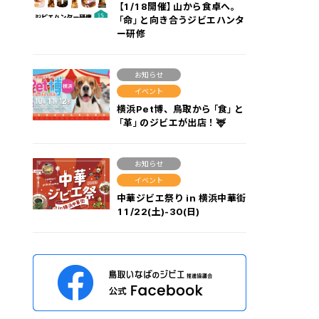
【1/18開催】山から食卓へ。
「命」と向き合うジビエハンタ
ー研修
お知らせ
イベント
横浜Pet博、鳥取から「食」と
「革」のジビエが出店！🦌
お知らせ
イベント
中華ジビエ祭り in 横浜中華街
11/22(土)-30(日)