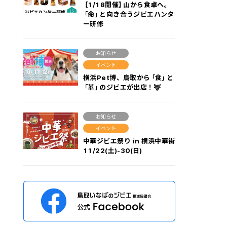
【1/18開催】山から食卓へ。
「命」と向き合うジビエハンタ
ー研修
お知らせ
イベント
横浜Pet博、鳥取から「食」と
「革」のジビエが出店！🦌
お知らせ
イベント
中華ジビエ祭り in 横浜中華街
11/22(土)-30(日)