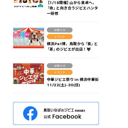
【1/18開催】山から食卓へ。
「命」と向き合うジビエハンタ
ー研修
お知らせ
イベント
横浜Pet博、鳥取から「食」と
「革」のジビエが出店！🦌
お知らせ
イベント
中華ジビエ祭り in 横浜中華街
11/22(土)-30(日)