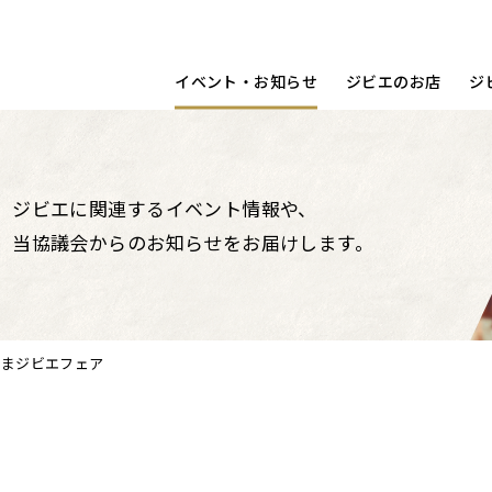
宿泊する
洋食
動画
コラム
調理ポイント
鳥取県
イベント・お知らせ
ジビエのお店
ジ
ジビエに関連するイベント情報や、
当協議会からのお知らせをお届けします。
やまジビエフェア