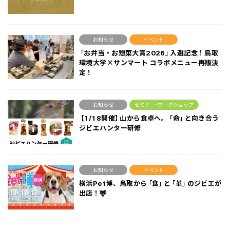
お知らせ
イベント
「お弁当・お惣菜大賞2026」入選記念！鳥取
環境大学×サンマート コラボメニュー再販決
定！
お知らせ
セミナー･ワークショップ
【1/18開催】山から食卓へ。「命」と向き合う
ジビエハンター研修
お知らせ
イベント
横浜Pet博、鳥取から「食」と「革」のジビエが
出店！🦌