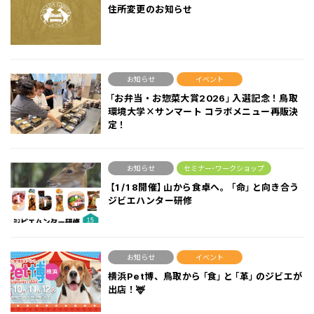
住所変更のお知らせ
お知らせ
イベント
「お弁当・お惣菜大賞2026」入選記念！鳥取
環境大学×サンマート コラボメニュー再販決
定！
お知らせ
セミナー･ワークショップ
【1/18開催】山から食卓へ。「命」と向き合う
ジビエハンター研修
お知らせ
イベント
横浜Pet博、鳥取から「食」と「革」のジビエが
出店！🦌