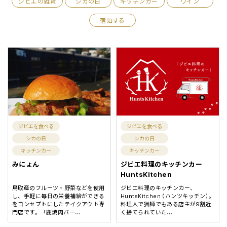
ジビエの雑貨
シカの日
キッチンカー
ワイン
宿泊する
ジビエを食べる
ジビエを食べる
シカの日
シカの日
キッチンカー
キッチンカー
みにょん
ジビエ料理のキッチンカー
HuntsKitchen
鳥取産のフルーツ・野菜などを使用
ジビエ料理のキッチンカー、
し、手軽に毎日の栄養補給ができる
HuntsKitchen （ハンツキッチン）。
をコンセプトにしたテイクアウト専
料理人で猟師でもある店主が9割近
門店です。 「鹿焼肉バー
く捨てられていた
…
…